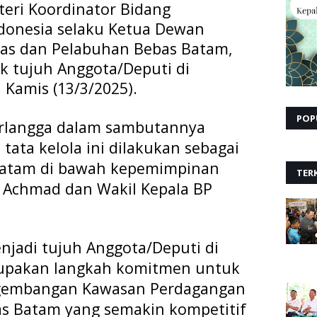
eri Koordinator Bidang
donesia selaku Ketua Dewan
as dan Pelabuhan Bebas Batam,
ik tujuh Anggota/Deputi di
Kamis (13/3/2025).
POP
Airlangga dalam sambutannya
ta kelola ini dilakukan sebagai
Batam di bawah kepemimpinan
TERK
 Achmad dan Wakil Kepala BP
.
jadi tujuh Anggota/Deputi di
upakan langkah komitmen untuk
gembangan Kawasan Perdagangan
s Batam yang semakin kompetitif