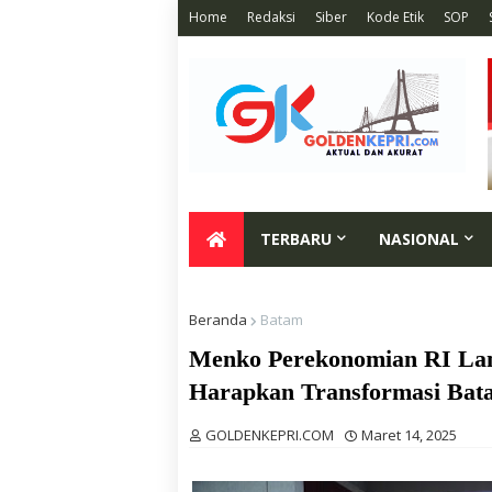
Home
Redaksi
Siber
Kode Etik
SOP
TERBARU
NASIONAL
Beranda
Batam
Menko Perekonomian RI Lan
Harapkan Transformasi Bata
GOLDENKEPRI.COM
Maret 14, 2025