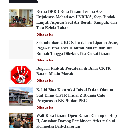
Ketua DPRD Kota Batam Terima Aksi
Unjukrasa Mahasiswa UNRIKA, Siap Tindak
Lanjuti Aspirasi Soal Air Bersih, Sampah, dan
Tata Kelola Lahan
Dibaca
kali
Selundupkan 2 KG Sabu dalam Lipatan Jeans,
Pegawai Freelance Hiburan Malam dan Ibu
Rumah Tangga Dibekuk Bea Cukai Batam
Dibaca
kali
Dugaan Praktik Percaloan di Dinas CKTR
Batam Makin Marak
Dibaca
kali
Kabid Bina Kontruksi Inisial D dan Oknum
Staf Dinas CKTR Inisial Z Diduga Calo
Pengurusan KKPR dan PBG
Dibaca
kali
Wali Kota Batam Open Karate Championship
II, Amsakar Dorong Pembinaan Atlet melalui
Kompetisi Berkelanjutan