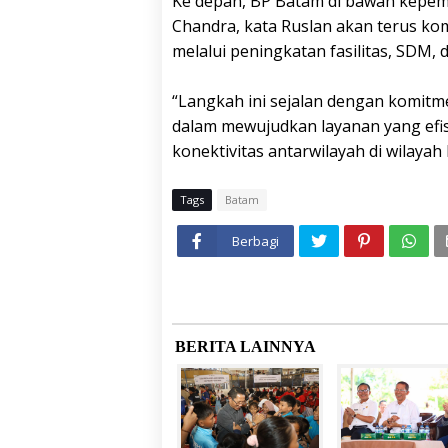
Ke depan, BP Batam di bawah kepem
Chandra, kata Ruslan akan terus 
melalui peningkatan fasilitas, SDM, 
“Langkah ini sejalan dengan komit
dalam mewujudkan layanan yang efi
konektivitas antarwilayah di wilayah 
Tags
Batam
Berbagi
BERITA LAINNYA