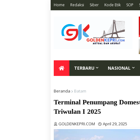
Home
Redaksi
Siber
Kode Etik
SOP
TERBARU
NASIONAL
Beranda
Batam
Terminal Penumpang Domest
Triwulan I 2025
GOLDENKEPRI.COM
April 29, 2025