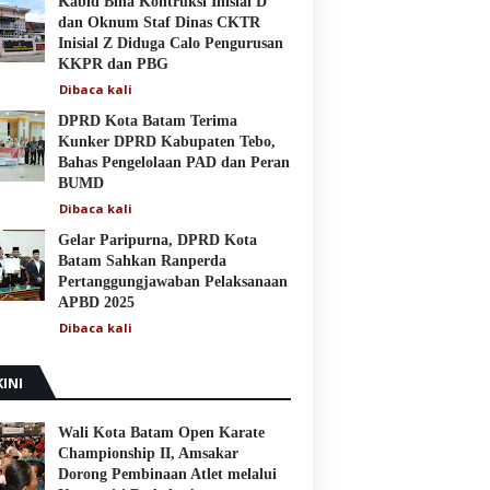
Kabid Bina Kontruksi Inisial D
dan Oknum Staf Dinas CKTR
Inisial Z Diduga Calo Pengurusan
KKPR dan PBG
Dibaca
kali
DPRD Kota Batam Terima
Kunker DPRD Kabupaten Tebo,
Bahas Pengelolaan PAD dan Peran
BUMD
Dibaca
kali
Gelar Paripurna, DPRD Kota
Batam Sahkan Ranperda
Pertanggungjawaban Pelaksanaan
APBD 2025
Dibaca
kali
INI
Wali Kota Batam Open Karate
Championship II, Amsakar
Dorong Pembinaan Atlet melalui