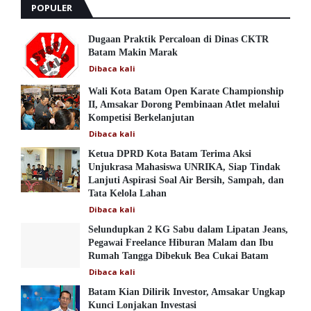
POPULER
Dugaan Praktik Percaloan di Dinas CKTR
Batam Makin Marak
Dibaca
kali
Wali Kota Batam Open Karate Championship
II, Amsakar Dorong Pembinaan Atlet melalui
Kompetisi Berkelanjutan
Dibaca
kali
Ketua DPRD Kota Batam Terima Aksi
Unjukrasa Mahasiswa UNRIKA, Siap Tindak
Lanjuti Aspirasi Soal Air Bersih, Sampah, dan
Tata Kelola Lahan
Dibaca
kali
Selundupkan 2 KG Sabu dalam Lipatan Jeans,
Pegawai Freelance Hiburan Malam dan Ibu
Rumah Tangga Dibekuk Bea Cukai Batam
Dibaca
kali
Batam Kian Dilirik Investor, Amsakar Ungkap
Kunci Lonjakan Investasi