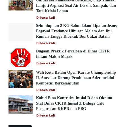
Unjukrasa Mahasiswa UNRIKA, Siap Tindak
Lanjuti Aspirasi Soal Air Bersih, Sampah, dan
Tata Kelola Lahan
Dibaca
kali
Selundupkan 2 KG Sabu dalam Lipatan Jeans,
Pegawai Freelance Hiburan Malam dan Ibu
Rumah Tangga Dibekuk Bea Cukai Batam
Dibaca
kali
Dugaan Praktik Percaloan di Dinas CKTR
Batam Makin Marak
Dibaca
kali
Wali Kota Batam Open Karate Championship
II, Amsakar Dorong Pembinaan Atlet melalui
Kompetisi Berkelanjutan
Dibaca
kali
Kabid Bina Kontruksi Inisial D dan Oknum
Staf Dinas CKTR Inisial Z Diduga Calo
Pengurusan KKPR dan PBG
Dibaca
kali