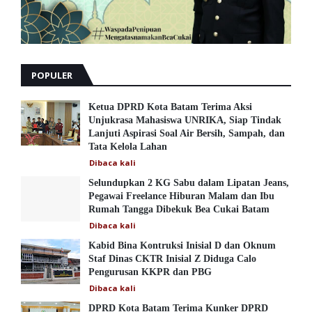
POPULER
Ketua DPRD Kota Batam Terima Aksi
Unjukrasa Mahasiswa UNRIKA, Siap Tindak
Lanjuti Aspirasi Soal Air Bersih, Sampah, dan
Tata Kelola Lahan
Dibaca
kali
Selundupkan 2 KG Sabu dalam Lipatan Jeans,
Pegawai Freelance Hiburan Malam dan Ibu
Rumah Tangga Dibekuk Bea Cukai Batam
Dibaca
kali
Kabid Bina Kontruksi Inisial D dan Oknum
Staf Dinas CKTR Inisial Z Diduga Calo
Pengurusan KKPR dan PBG
Dibaca
kali
DPRD Kota Batam Terima Kunker DPRD