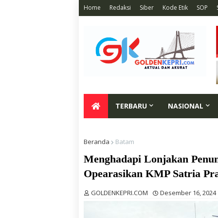
Home
Redaksi
Siber
Kode Etik
SOP
TERBARU
NASIONAL
Beranda
Batam
Menghadapi Lonjakan Penum
Opearasikan KMP Satria Pr
GOLDENKEPRI.COM
Desember 16, 2024