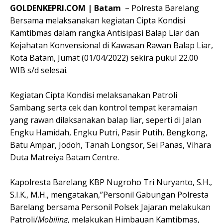
GOLDENKEPRI.COM | Batam
– Polresta Barelang
Bersama melaksanakan
k
egiatan Cipta Kondisi
Kamtibmas dalam rangka Antisipasi Balap Liar dan
Kejahatan Konvensional di Kawasan Rawan Balap Liar,
Kota Batam
,
Jumat (01/04/2022)
s
ekira
p
ukul 22.00
W
IB
s/d
s
elesai
.
Kegiatan Cipta Kondisi melaksanakan Patroli
Sambang serta cek dan kontrol tempat keramaian
yang rawan dilaksanakan balap liar, seperti di Jalan
Engku Hamidah, Engku Putri, Pasir Putih, Bengkong,
Batu Ampar, Jodoh, Tanah Longsor, Sei Panas, Vihara
Duta Matreiya Batam Centre.
Kapolresta Barelang KBP Nugroho Tri Nuryanto, S.H.,
S.I.K., M.H., mengatakan,”Personil Gabungan Polresta
Barelang bersama Personil Polsek Jajaran melakukan
Patroli/
Mobiling
, melakukan Himbauan Kamtibmas,