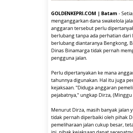
GOLDENKEPRI.COM | Batam
- Seti
menganggarkan dana swakelola jala
anggaran tersebut perlu dipertanya
berlubang tanpa ada perhatian dari
berlubang diantaranya Bengkong, Bat
Dinas Binamarga tidak pernah memp
pengguna jalan.
Perlu dipertanyakan ke mana anggar
tahunnya digunakan. Hal itu juga per
kejaksaan. "Diduga anggaran pemel
pejabatnya," ungkap Dirza, (Minggu 
Menurut Dirza, masih banyak jalan 
tidak pernah diperbaiki oleh pihak
pemeliharaan jalan cukup besar, tet
ini, pihak kejaksaan dapat secepat