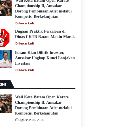
Wali Kota Batam Open Karate
Championship II, Amsakar
Dorong Pembinaan Atlet melalui
Kompetisi Berkelanjutan
Dibaca
kali
Dugaan Praktik Percaloan di
Dinas CKTR Batam Makin Marak
Dibaca
kali
Batam Kian Dilirik Investor,
Amsakar Ungkap Kunci Lonjakan
Investasi
Dibaca
kali
INI
Wali Kota Batam Open Karate
Championship II, Amsakar
Dorong Pembinaan Atlet melalui
Kompetisi Berkelanjutan
Agustus 06, 2026