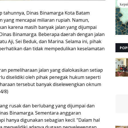
ap tahunnya, Dinas Binamarga Kota Batam
n yang mencapai miliaran rupiah. Namun,
kan karena masih banyak jalan yang dijumpai
 Dinas Binamarga. Beberapa daerah dengan jalan
u Aji, Sei Beduk, dan Marina. Selama ini, pihak
POP
erhatikan dan tidak mempedulikan keselamatan
an pemeliharaan jalan yang dialokasikan setiap
lu diselidiki oleh pihak penegak hukum seperti
iharaan tersebut banyak diselewengkan oknum
4/8)
yang rusak dan berlubang yang dijumpai dan
 Dinas Binamarga. Sementara anggaran
api hanya digunakan sebagian kecil. "Dalam hal
nya menyelidiki adanya dugaan penyelewengan