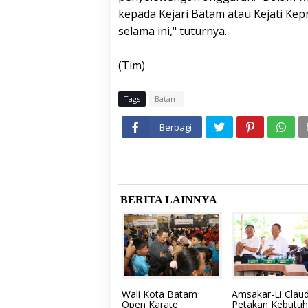
kepada Kejari Batam atau Kejati Ke
selama ini," tuturnya.
(Tim)
Tags
Batam
Berbagi
BERITA LAINNYA
Wali Kota Batam
Amsakar-Li Claud
Open Karate
Petakan Kebutu