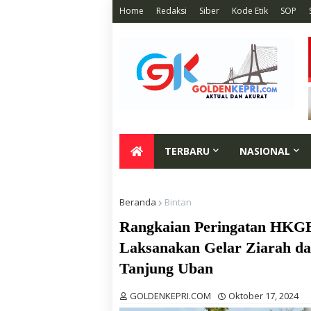
Home
Redaksi
Siber
Kode Etik
SOP
TERBARU
NASIONAL
Beranda
Bintan
Rangkaian Peringatan HKGB 
Laksanakan Gelar Ziarah d
Tanjung Uban
GOLDENKEPRI.COM
Oktober 17, 2024