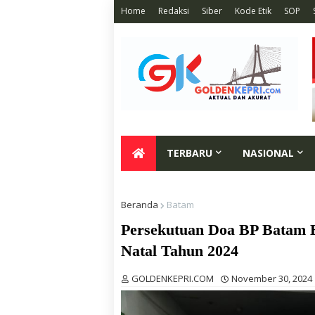
Home
Redaksi
Siber
Kode Etik
SOP
TERBARU
NASIONAL
Beranda
Batam
Persekutuan Doa BP Batam 
Natal Tahun 2024
GOLDENKEPRI.COM
November 30, 2024