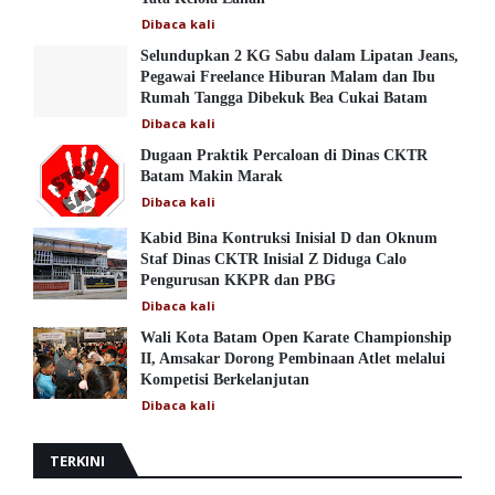
Dibaca
kali
Selundupkan 2 KG Sabu dalam Lipatan Jeans,
Pegawai Freelance Hiburan Malam dan Ibu
Rumah Tangga Dibekuk Bea Cukai Batam
Dibaca
kali
Dugaan Praktik Percaloan di Dinas CKTR
Batam Makin Marak
Dibaca
kali
Kabid Bina Kontruksi Inisial D dan Oknum
Staf Dinas CKTR Inisial Z Diduga Calo
Pengurusan KKPR dan PBG
Dibaca
kali
Wali Kota Batam Open Karate Championship
II, Amsakar Dorong Pembinaan Atlet melalui
Kompetisi Berkelanjutan
Dibaca
kali
TERKINI