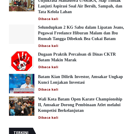
Unjukrasa Mahasiswa UNRIKA, Siap Tindak
Lanjuti Aspirasi Soal Air Bersih, Sampah, dan
Tata Kelola Lahan
Dibaca
kali
Selundupkan 2 KG Sabu dalam Lipatan Jeans,
Pegawai Freelance Hiburan Malam dan Ibu
Rumah Tangga Dibekuk Bea Cukai Batam
Dibaca
kali
Dugaan Praktik Percaloan di Dinas CKTR
Batam Makin Marak
Dibaca
kali
Batam Kian Dilirik Investor, Amsakar Ungkap
Kunci Lonjakan Investasi
Dibaca
kali
Wali Kota Batam Open Karate Championship
II, Amsakar Dorong Pembinaan Atlet melalui
Kompetisi Berkelanjutan
Dibaca
kali
TERKINI