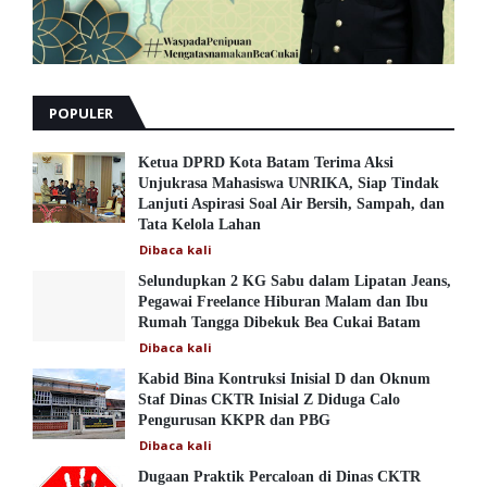
POPULER
Ketua DPRD Kota Batam Terima Aksi
Unjukrasa Mahasiswa UNRIKA, Siap Tindak
Lanjuti Aspirasi Soal Air Bersih, Sampah, dan
Tata Kelola Lahan
Dibaca
kali
Selundupkan 2 KG Sabu dalam Lipatan Jeans,
Pegawai Freelance Hiburan Malam dan Ibu
Rumah Tangga Dibekuk Bea Cukai Batam
Dibaca
kali
Kabid Bina Kontruksi Inisial D dan Oknum
Staf Dinas CKTR Inisial Z Diduga Calo
Pengurusan KKPR dan PBG
Dibaca
kali
Dugaan Praktik Percaloan di Dinas CKTR