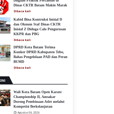
Dugaan Praktik Percaloan di
Dinas CKTR Batam Makin Marak
Dibaca
kali
Kabid Bina Kontruksi Inisial D
dan Oknum Staf Dinas CKTR
Inisial Z Diduga Calo Pengurusan
KKPR dan PBG
Dibaca
kali
DPRD Kota Batam Terima
Kunker DPRD Kabupaten Tebo,
Bahas Pengelolaan PAD dan Peran
BUMD
Dibaca
kali
INI
Wali Kota Batam Open Karate
Championship II, Amsakar
Dorong Pembinaan Atlet melalui
Kompetisi Berkelanjutan
Agustus 06, 2026