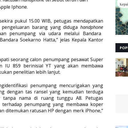
pple Iphone.
sekira pukul 15.00 WIB, petugas mendapatkan
a pengeluaran barang yang diduga
handphone
an penumpang via udara melalui Bandara
Bandara Soekarno Hatta,” jelas Kepala Kantor
POP
dapati seorang calon penumpang pesawat Super
an IU 859 berinisial YT yang akan membawa
kan penelitian lebih lanjut.
gidentifikasi penumpang mencurigakan yang
g dengan tas ransel yang kemudian terduga
r tanpa nama di ruang tunggu A8. Petugas
n terhadap penumpang yang membawa koper
aan ditemukan ratusan HP dengan merk iPhone,”