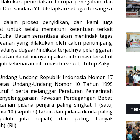
 dilakukan penindakan berupa penegahan dan
. Dan saudara YT ditetapkan sebagai tersangka.
h dalam proses penyidikan, dan kami juga
t untuk selalu mematuhi ketentuan terkait
ukai Batam senantiasa akan menindak tegas
eanan yang dilakukan oleh calon penumpang.
danya dugaan/indikasi terjadinya pelanggaran
ilakan dapat menyampaikan informasi tersebut
uti kebenaran informasi tersebut,” tutup Zaky.
 Undang-Undang Republik Indonesia Nomor 17
 atas Undang-Undang Nomor 10 Tahun 1995
ruf f serta melanggar Peraturan Pemerintah
enyelenggaraan Kawasan Perdagangan Bebas
aman pidana penjara paling singkat 1 (satu)
TERK
ama 10 (sepuluh) tahun dan pidana denda paling
a puluh juta rupiah) dan paling banyak
). (Ril)