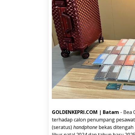
GOLDENKEPRI.COM | Batam
-
Bea 
terhadap calon penumpang pesawat
(seratus)
handphone
bekas ditengah
libur natal 2024 dan tahun baru 202