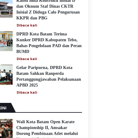
Kabid Bina Kontruksi Inisial D
dan Oknum Staf Dinas CKTR
Inisial Z Diduga Calo Pengurusan
KKPR dan PBG
Dibaca
kali
DPRD Kota Batam Terima
Kunker DPRD Kabupaten Tebo,
Bahas Pengelolaan PAD dan Peran
BUMD
Dibaca
kali
Gelar Paripurna, DPRD Kota
Batam Sahkan Ranperda
Pertanggungjawaban Pelaksanaan
APBD 2025
Dibaca
kali
INI
Wali Kota Batam Open Karate
Championship II, Amsakar
Dorong Pembinaan Atlet melalui