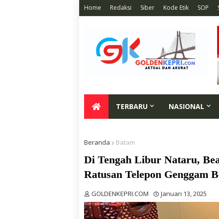
Home
Redaksi
Siber
Kode Etik
SOP
TERBARU
NASIONAL
Beranda
Batam
Di Tengah Libur Nataru, Be
Ratusan Telepon Genggam B
GOLDENKEPRI.COM
Januari 13, 2025