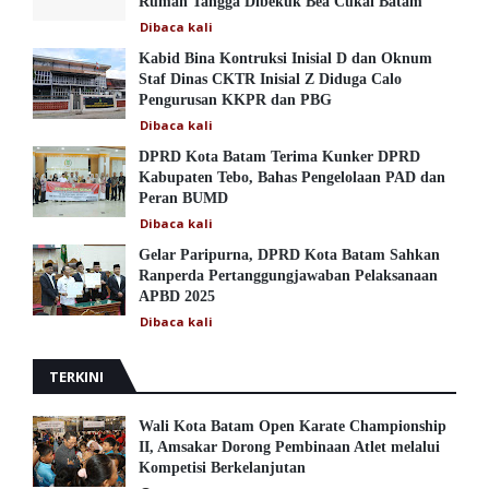
Rumah Tangga Dibekuk Bea Cukai Batam
Dibaca
kali
Kabid Bina Kontruksi Inisial D dan Oknum
Staf Dinas CKTR Inisial Z Diduga Calo
Pengurusan KKPR dan PBG
Dibaca
kali
DPRD Kota Batam Terima Kunker DPRD
Kabupaten Tebo, Bahas Pengelolaan PAD dan
Peran BUMD
Dibaca
kali
Gelar Paripurna, DPRD Kota Batam Sahkan
Ranperda Pertanggungjawaban Pelaksanaan
APBD 2025
Dibaca
kali
TERKINI
Wali Kota Batam Open Karate Championship
II, Amsakar Dorong Pembinaan Atlet melalui
Kompetisi Berkelanjutan