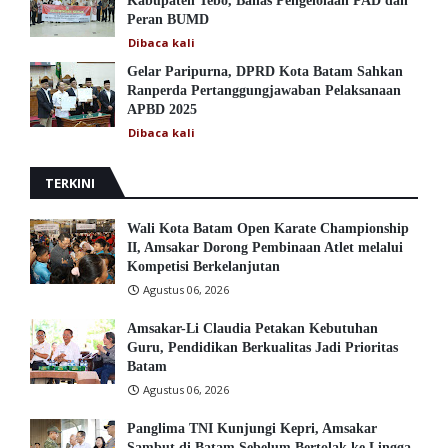
Kabupaten Tebo, Bahas Pengelolaan PAD dan
Peran BUMD
Dibaca
kali
Gelar Paripurna, DPRD Kota Batam Sahkan
Ranperda Pertanggungjawaban Pelaksanaan
APBD 2025
Dibaca
kali
TERKINI
Wali Kota Batam Open Karate Championship
II, Amsakar Dorong Pembinaan Atlet melalui
Kompetisi Berkelanjutan
Agustus 06, 2026
Amsakar-Li Claudia Petakan Kebutuhan
Guru, Pendidikan Berkualitas Jadi Prioritas
Batam
Agustus 06, 2026
Panglima TNI Kunjungi Kepri, Amsakar
Sambut di Batam Sebelum Bertolak ke Lingga