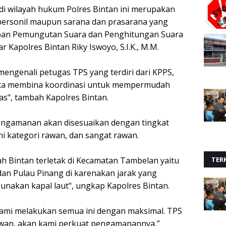
di wilayah hukum Polres Bintan ini merupakan
 personil maupun sarana dan prasarana yang
an Pemungutan Suara dan Penghitungan Suara
 Kapolres Bintan Riky Iswoyo, S.I.K., M.M.
engenali petugas TPS yang terdiri dari KPPS,
rta membina koordinasi untuk mempermudah
s", tambah Kapolres Bintan.
ngamanan akan disesuaikan dengan tingkat
 kategori rawan, dan sangat rawan.
ah Bintan terletak di Kecamatan Tambelan yaitu
TERK
an Pulau Pinang di karenakan jarak yang
nakan kapal laut", ungkap Kapolres Bintan.
kami melakukan semua ini dengan maksimal. TPS
wan, akan kami perkuat pengamanannya,”