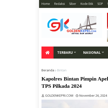
Home
Redaksi
Siber
Kode Etik
SOP
TERBARU
NASIONAL
Beranda
Bintan
Kapolres Bintan Pimpin Ape
TPS Pilkada 2024
GOLDENKEPRI.COM
November 26, 2024