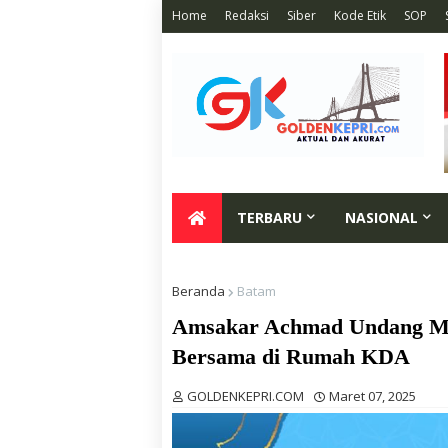
Home
Redaksi
Siber
Kode Etik
SOP
TERBARU
NASIONAL
Beranda
Batam
Amsakar Achmad Undang Ma
Bersama di Rumah KDA
GOLDENKEPRI.COM
Maret 07, 2025