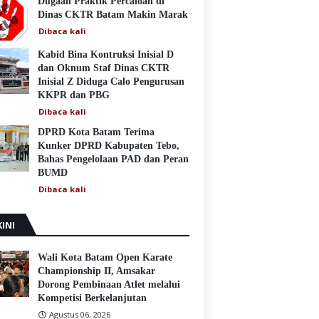
Dugaan Praktik Percaloan di
Dinas CKTR Batam Makin Marak
Dibaca
kali
Kabid Bina Kontruksi Inisial D
dan Oknum Staf Dinas CKTR
Inisial Z Diduga Calo Pengurusan
KKPR dan PBG
Dibaca
kali
DPRD Kota Batam Terima
Kunker DPRD Kabupaten Tebo,
Bahas Pengelolaan PAD dan Peran
BUMD
Dibaca
kali
INI
Wali Kota Batam Open Karate
Championship II, Amsakar
Dorong Pembinaan Atlet melalui
Kompetisi Berkelanjutan
Agustus 06, 2026